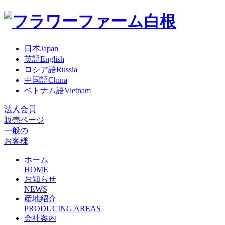
日本
Japan
英語
English
ロシア語
Russia
中国語
China
ベトナム語
Vietnam
法人会員
販売ページ
一般の
お客様
ホーム
HOME
お知らせ
NEWS
産地紹介
PRODUCING AREAS
会社案内