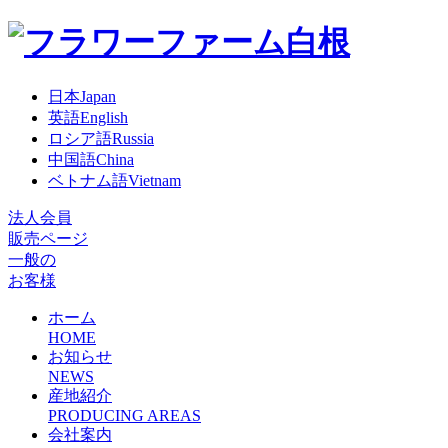
日本
Japan
英語
English
ロシア語
Russia
中国語
China
ベトナム語
Vietnam
法人会員
販売ページ
一般の
お客様
ホーム
HOME
お知らせ
NEWS
産地紹介
PRODUCING AREAS
会社案内