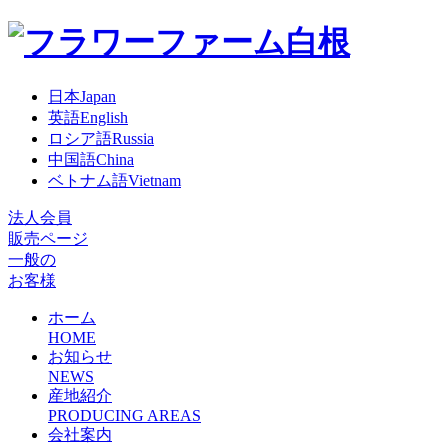
日本
Japan
英語
English
ロシア語
Russia
中国語
China
ベトナム語
Vietnam
法人会員
販売ページ
一般の
お客様
ホーム
HOME
お知らせ
NEWS
産地紹介
PRODUCING AREAS
会社案内