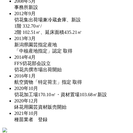
2008年5月
事務所新設
2012年9月
切花集出荷場兼冷蔵倉庫、新設
1階 332.70㎡/
2階 102.51㎡、延床面積435.21㎡
2013年3月
新潟県園芸指定産地
「中核産地指定」認定 取得
2014年4月
FFS切花部会設立
切花共撰市場出荷開始
2016年1月
航空貨物「特定荷主」指定 取得
2020年10月
切花加工場170.10㎡・資材置場103.68㎡新設
2020年12月
鉢花用園芸資材販売開始
2021年10月
種苗業者 登録