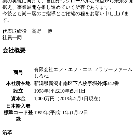
業の実現に向けて、自由かつグローバルな視点から未来を見
据え、事業展開を推し進めていく所存であります。
今後とも尚一層のご指導とご鞭撻の程をお願い申し上げま
す。
代表取締役 高野 博
社員一同
会社概要
有限会社エフ・エフ・エス フラワーファーム
商号
しろね
本社所在地
新潟県新潟市南区下八枚字堀外郷342番
設立
1998年(平成10年)5月1日
資本金
1,000万円（2019年5月1日現在）
日本輸入者
標準コード登
1999年(平成11年)1月22日
録
沿革