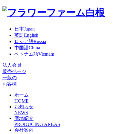
日本
Japan
英語
English
ロシア語
Russia
中国語
China
ベトナム語
Vietnam
法人会員
販売ページ
一般の
お客様
ホーム
HOME
お知らせ
NEWS
産地紹介
PRODUCING AREAS
会社案内