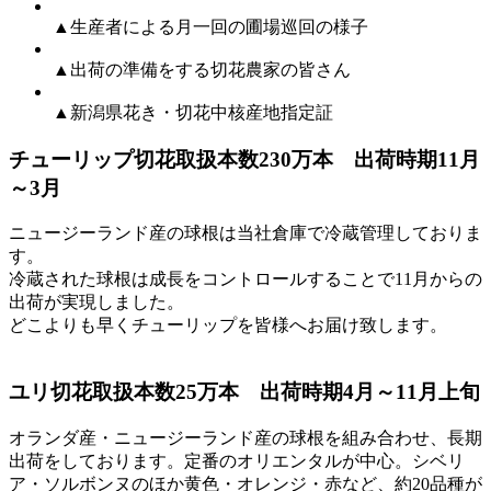
▲生産者による月一回の圃場巡回の様子
▲出荷の準備をする切花農家の皆さん
▲新潟県花き・切花中核産地指定証
チューリップ
切花取扱本数230万本 出荷時期11月
～3月
ニュージーランド産の球根は当社倉庫で冷蔵管理しておりま
す。
冷蔵された球根は成長をコントロールすることで11月からの
出荷が実現しました。
どこよりも早くチューリップを皆様へお届け致します。
ユリ
切花取扱本数25万本 出荷時期4月～11月上旬
オランダ産・ニュージーランド産の球根を組み合わせ、長期
出荷をしております。定番のオリエンタルが中心。シベリ
ア・ソルボンヌのほか黄色・オレンジ・赤など、約20品種が